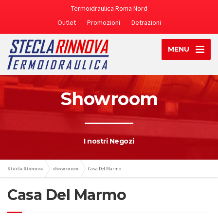
Termoidraulica Roma Nord
Outlet
Promozioni
Detrazioni
MENU
Showroom
I nostri Negozi
Stecla RInnova
showroom
Casa Del Marmo
Casa Del Marmo